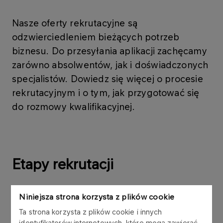
Nasze oferty rekrutacyjne są
odzwierciedleniem bieżących potrzeb
biznesu. Do przesyłania aplikacji zachęcamy
zarówno absolwentów, jak i doświadczonych
specjalistów. Dowiedz się więcej o procesie
rekrutacyjnym i o tym, jak przygotować się
do rozmowy kwalifikacyjnej.
Etapy rekrutacji
Niniejsza strona korzysta z plików cookie
01.
Aplikowanie
Ta strona korzysta z plików cookie i innych
identyfikatorów internetowych, które mogą zawierać