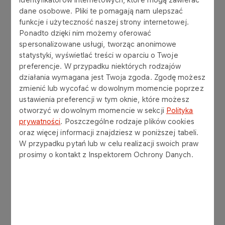
dane osobowe. Pliki te pomagają nam ulepszać
02.
Wstępna selekcja aplikacji
funkcje i użyteczność naszej strony internetowej.
Ponadto dzięki nim możemy oferować
03.
Spotkanie rekrutacyjne
spersonalizowane usługi, tworząc anonimowe
statystyki, wyświetlać treści w oparciu o Twoje
preferencje. W przypadku niektórych rodzajów
04.
Wybór kandydata i
działania wymagana jest Twoja zgoda. Zgodę możesz
złożenie oferty pracy
zmienić lub wycofać w dowolnym momencie poprzez
ustawienia preferencji w tym oknie, które możesz
otworzyć w dowolnym momencie w sekcji
Polityka
05.
Witamy w ORLEN Serwis!
prywatności
. Poszczególne rodzaje plików cookies
oraz więcej informacji znajdziesz w poniższej tabeli.
W przypadku pytań lub w celu realizacji swoich praw
prosimy o kontakt z Inspektorem Ochrony Danych.
Jak przygotować się do
rozmowy rekrutacyjnej