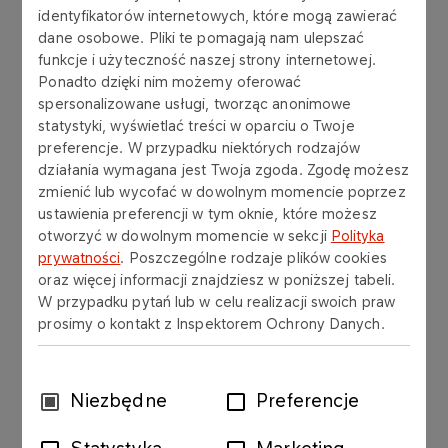
identyfikatorów internetowych, które mogą zawierać
dane osobowe. Pliki te pomagają nam ulepszać
W ORLEN Serwis wierzymy, że sukces
funkcje i użyteczność naszej strony internetowej.
organizacji opiera się na efektywnym
Ponadto dzięki nim możemy oferować
zarządzaniu procesami oraz zaangażowaniu
spersonalizowane usługi, tworząc anonimowe
statystyki, wyświetlać treści w oparciu o Twoje
pracowników w ciągłe doskonalenie.
preferencje. W przypadku niektórych rodzajów
działania wymagana jest Twoja zgoda. Zgodę możesz
zmienić lub wycofać w dowolnym momencie poprzez
ustawienia preferencji w tym oknie, które możesz
otworzyć w dowolnym momencie w sekcji
Polityka
Nasze podejście łączy filozofię Lean Management
prywatności
. Poszczególne rodzaje plików cookies
(szczupłe zarządzanie) i nowoczesne metody
oraz więcej informacji znajdziesz w poniższej tabeli.
zarządzania projektami, co pozwala nam
W przypadku pytań lub w celu realizacji swoich praw
zwiększać wartość dostarczaną klientom,
prosimy o kontakt z Inspektorem Ochrony Danych.
eliminować marnotrawstwo, optymalizować
procesy oraz rozwijać kompetencje naszego
zespołu
Wybór
Niezbędne
Preferencje
zgody
Oprócz optymalizacji codziennych procesów,