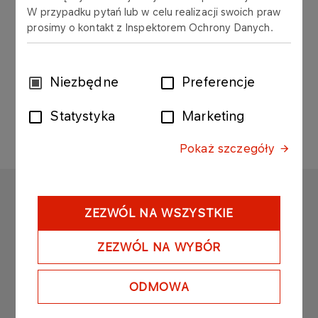
W przypadku pytań lub w celu realizacji swoich praw
Dział zakupów
prosimy o kontakt z Inspektorem Ochrony Danych.
Telefon stacjonarny
Wybór
Niezbędne
Preferencje
zgody
+48 24 256 80 20
Statystyka
Marketing
Pokaż szczegóły
ORLEN SERWIS
ZEZWÓL NA WSZYSTKIE
Copyright © 2025
Wszystkie prawa zastrzeżone
ZEZWÓL NA WYBÓR
ODMOWA